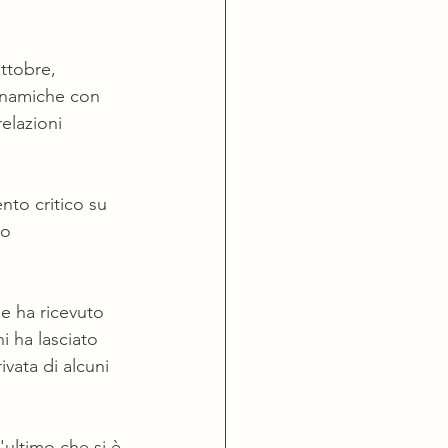
ttobre, 
dinamiche con 
elazioni 
to critico su 
io 
 ha ricevuto 
i ha lasciato 
ivata di alcuni 
ultimo che si è 