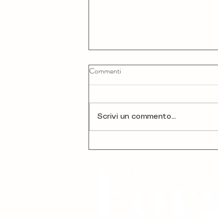
Commenti
Scrivi un commento...
Venezia Film Festival 82: gli
ospiti (e i momenti) che stanno
accendendo la Mostra 2025