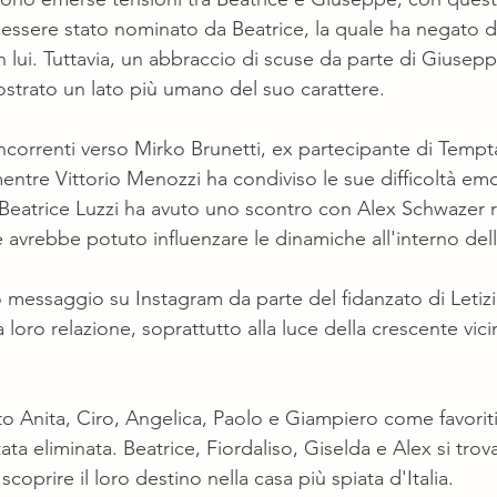
 essere stato nominato da Beatrice, la quale ha negato di
 lui. Tuttavia, un abbraccio di scuse da parte di Giusepp
strato un lato più umano del suo carattere.
ncorrenti verso Mirko Brunetti, ex partecipante di Tempta
ntre Vittorio Menozzi ha condiviso le sue difficoltà emot
 Beatrice Luzzi ha avuto uno scontro con Alex Schwazer 
 avrebbe potuto influenzare le dinamiche all'interno dell
 messaggio su Instagram da parte del fidanzato di Letizi
 loro relazione, soprattutto alla luce della crescente vici
to Anita, Ciro, Angelica, Paolo e Giampiero come favorit
ata eliminata. Beatrice, Fiordaliso, Giselda e Alex si trov
 scoprire il loro destino nella casa più spiata d'Italia.