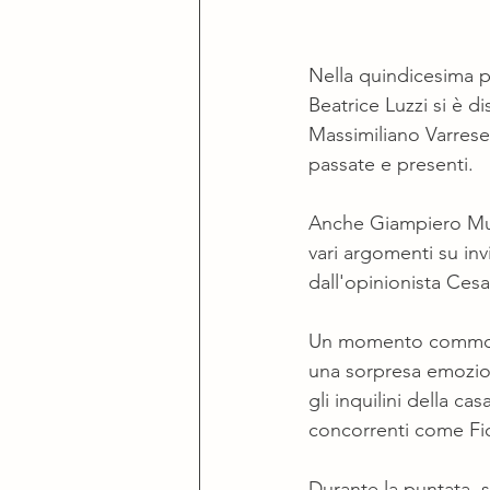
Nella quindicesima p
Beatrice Luzzi si è d
Massimiliano Varrese
passate e presenti.
Anche Giampiero Mugh
vari argomenti su inv
dall'opinionista Cesa
Un momento commoven
una sorpresa emoziona
gli inquilini della ca
concorrenti come Fio
Durante la puntata, 