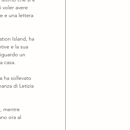
 voler avere 
e e una lettera 
tion Island, ha 
ive e la sua 
riguardo un 
a casa.
a ha sollevato 
nanza di Letizia 
i, mentre 
ano ora al 