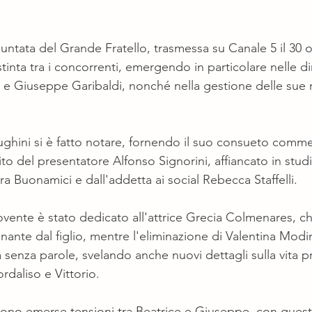
untata del Grande Fratello, trasmessa su Canale 5 il 30 o
istinta tra i concorrenti, emergendo in particolare nelle 
 e Giuseppe Garibaldi, nonché nella gestione delle sue r
ini si è fatto notare, fornendo il suo consueto commen
ito del presentatore Alfonso Signorini, affiancato in stud
ra Buonamici e dall'addetta ai social Rebecca Staffelli.
te è stato dedicato all'attrice Grecia Colmenares, che
nte dal figlio, mentre l'eliminazione di Valentina Modin
sa senza parole, svelando anche nuovi dettagli sulla vita pr
rdaliso e Vittorio.
sono emerse tensioni tra Beatrice e Giuseppe, con quest'