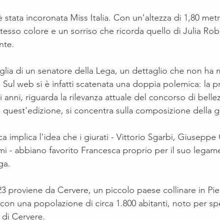
stata incoronata Miss Italia. Con un'altezza di 1,80 metri
stesso colore e un sorriso che ricorda quello di Julia Robe
nte.
iglia di un senatore della Lega, un dettaglio che non ha 
. Sul web si è infatti scatenata una doppia polemica: la p
i anni, riguarda la rilevanza attuale del concorso di belle
 quest'edizione, si concentra sulla composizione della gi
 implica l'idea che i giurati - Vittorio Sgarbi, Giuseppe 
emi - abbiano favorito Francesca proprio per il suo legame
ga.
023 proviene da Cervere, un piccolo paese collinare in P
con una popolazione di circa 1.800 abitanti, noto per spe
 di Cervere.