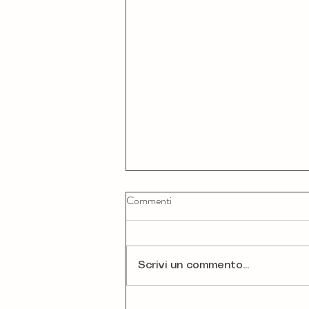
Commenti
Scrivi un commento...
Venezia Film Festival 82: gli