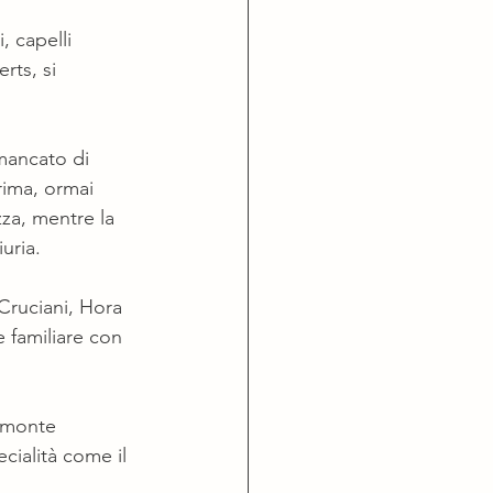
, capelli 
rts, si 
mancato di 
rima, ormai 
zza, mentre la 
uria.
Cruciani, Hora 
 familiare con 
iemonte 
cialità come il 