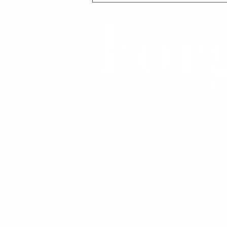
ospiti (e i momenti) che stanno
accendendo la Mostra 2025
The Forge Magazine Italia.
Copyright 2025. Tutti i diritti riservati.
Pubblicità su quotidiano e rivista
Italia
Richiesta intervista su quotidiano
Italia