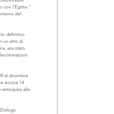
professoressa 
o con l'Egitto." 
interno del 
o definitivo 
 un atto di 
na, era stato 
discriminazioni 
20 al dicembre 
re ancora 14 
anticipata alla 
'Dialogo 