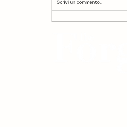
Scrivi un commento...
Le 10 Migliori Agenzie di
Marketing in Italia
The Forge Magazine Italia.
Copyright 2025. Tutti i diritti riservati.
Pubblicità su quotidiano e rivista
Italia