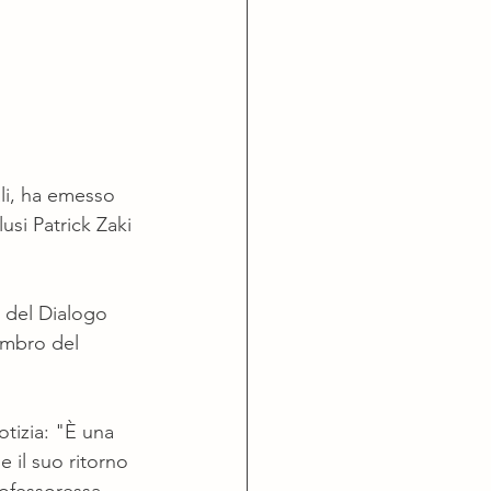
ali, ha emesso 
si Patrick Zaki 
i del Dialogo 
embro del 
tizia: "È una 
 il suo ritorno 