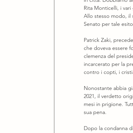
in città. Dobbiamo anc
Rita Monticelli, i va
Allo stesso modo, il 
Senato per tale esito
Patrick Zaki, preced
che doveva essere fo
clemenza del presiden
incarcerato per la pre
contro i copti, i crist
Nonostante abbia già
2021, il verdetto or
mesi in prigione. Tut
sua pena.
Dopo la condanna di Z