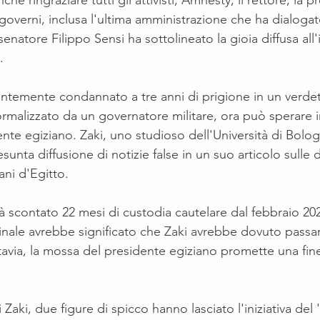
he ringraziare tutti gli attivisti, Amnesty, il rettore, la 
ri governi, inclusa l'ultima amministrazione che ha dialogat
senatore Filippo Sensi ha sottolineato la gioia diffusa all'
.
entemente condannato a tre anni di prigione in un verdett
rmalizzato da un governatore militare, ora può sperare in
te egiziano. Zaki, uno studioso dell'Università di Bolog
sunta diffusione di notizie false in un suo articolo sulle 
iani d'Egitto.
 scontato 22 mesi di custodia cautelare dal febbraio 20
iginale avrebbe significato che Zaki avrebbe dovuto passa
tavia, la mossa del presidente egiziano promette una fine 
aki, due figure di spicco hanno lasciato l'iniziativa del 