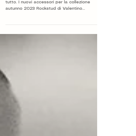
Rockstud
Lo slogan "i mean it's Rockstud!" fa intuire
tutto. I nuovi accessori per la collezione
autunno 2023 Rockstud di Valentino
Garavani, sono...